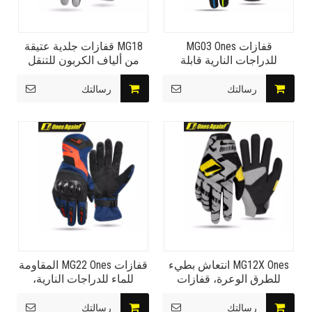
قفازات MG03 Ones
MG18 قفازات جلدية عتيقة
للدراجات النارية قابلة
من ألياف الكربون للتنقل
للتنفس بتقنية قولبة الحقن
والترفيه مذنب هار راي
فتل قراءة المواد
رسالتك
رسالتك
MG12X Ones انتعاش بطيء
قفازات MG22 Ones المقاومة
للطرق الوعرة، قفازات
للماء للدراجات النارية،
قراءة مصنوعة من مادة
قفازات لركوب الدراجات
مرنة قابلة للتنفس للطرق
الهوائية دافئة ومقاومة للبرد،
رسالتك
رسالتك