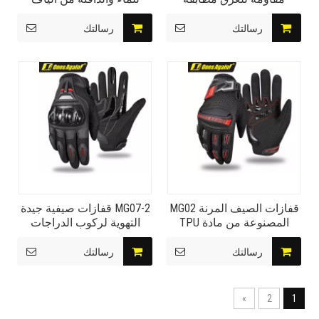
للقفازات الجلدية المقاومة
الكربون MG22CF معدات
للماء
ركوب الدراجات النارية Regin
رسالتك
رسالتك
Armor-CF
قفازات الصيف المرنة MG02
MG07-2 قفازات صيفية جيدة
المصنوعة من مادة TPU
التهوية لركوب الدراجات
وقفازات ركوب الدراجات
مضادة للانزلاق ومضادة
النارية المقاومة للصدمات
للصدمات ودرع شيطان
رسالتك
رسالتك
البرق
»
2
1