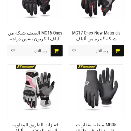
MG17 Ones New Materials
MG16 Ones الصيف شبكة من
شبكة كبيرة من ألياف
ألياف الكربون تنفس دراجة
الكربون ذات التهوية قفازات
نارية قفازات السفر الظل
لركوب الدراجات ذات دلو
الشيطان
رسالتك
رسالتك
مزدوج
MG05 مبطنة بقفازات
قفازات الطريق المقاومة
مقاومة للعرق مطابقة
للماء والدافئة من ألياف