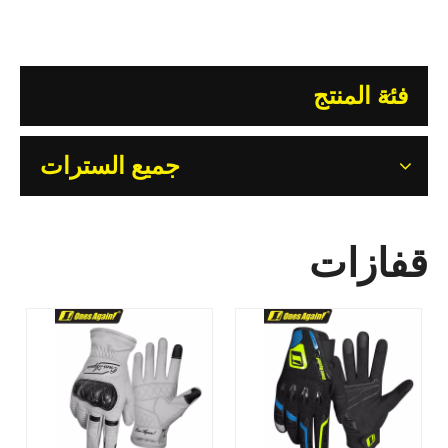
فئة المنتج
جميع السترات
قفازات