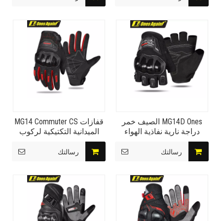
الوعرة
ريجين آرمور
MG14D Ones الصيف خمر
قفازات MG14 Commuter CS
دراجة نارية نفاذية الهواء
الميدانية التكتيكية لركوب
قفازات حماية ليلة مضاءة
الدراجات مقاومة للاهتراء
بالنجوم
وتهوية النجوم ليلاً
رسالتك
رسالتك