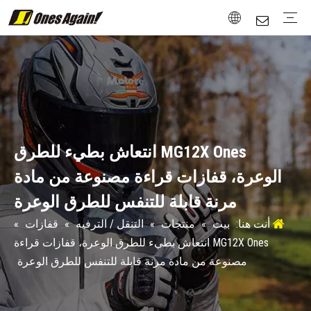
تصميم
مادة
اختبار وشهادة
مخطط الحجم
ما بعد البيع
التنقل / الترفيه
السترات
قفازات
حماية
أحذية
Attachment
الشارع / رودستر
السترات
قفازات
حماية
أحذية
جولة / رالي
السترات
قفازات
حماية
أحذية
خمر جديد
قفازات
حماية
أحذية
الرياضات الشتوية
حماية
MG12X Ones انتعاش بطيء للطرق
الوعرة، قفازات قراءة مصنوعة من مادة
مرنة قابلة للتنفس للطرق الوعرة
أنت هنا:
بيت
»
منتجات
»
التنقل / الترفيه
»
قفازات
»
MG12X Ones انتعاش بطيء للطرق الوعرة، قفازات قراءة
مصنوعة من مادة مرنة قابلة للتنفس للطرق الوعرة