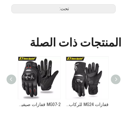
تحت:
المنتجات ذات الصلة
قفازات ركاب شتوية للدراجات النارية MG21 سهلة الاستخدام ومقاومة للماء ودافئة ومضادة للسقوط
قفازات MG24 للركاب الشتوية للدراجات النارية من ألياف الكربون حماية دافئة ومقاومة للماء ثاندر فروست 2
MG07-2 قفازات صيفية جيدة التهوية لركوب الدراجات مضادة للانزلاق ومضادة للصدمات ودرع شيطان البرق