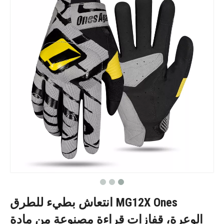
MG12X Ones انتعاش بطيء للطرق
الوعرة، قفازات قراءة مصنوعة من مادة