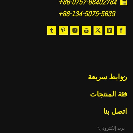
86-0757-86402784+

86-134-5075-5639+
روابط سريعة
فئة المنتجات
اتصل بنا